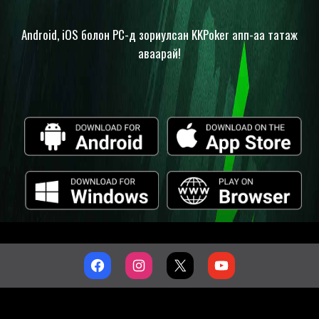
Android, iOS болон PC-д зориулсан KKPoker апп-аа татаж
аваарай!