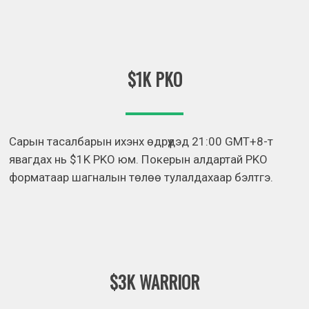
$1K PKO
Сарын тасалбарын ихэнх өдрүүдэд 21:00 GMT+8-т
явагдах нь $1K PKO юм. Покерын алдартай PKO
форматаар шагналын төлөө тулалдахаар бэлтгэ.
$3K WARRIOR