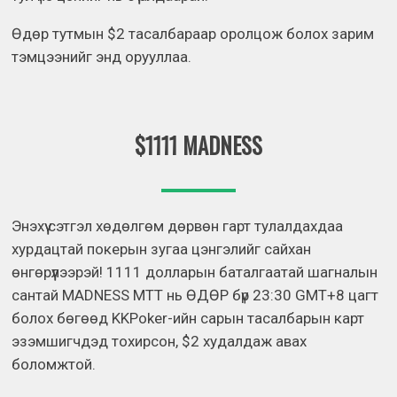
Өдөр тутмын $2 тасалбараар оролцож болох зарим
тэмцээнийг энд орууллаа.
$1111 MADNESS
Энэхүү сэтгэл хөдөлгөм дөрвөн гарт тулалдахдаа
хурдацтай покерын зугаа цэнгэлийг сайхан
өнгөрүүлээрэй! 1111 долларын баталгаатай шагналын
сантай MADNESS MTT нь ӨДӨР бүр 23:30 GMT+8 цагт
болох бөгөөд KKPoker-ийн сарын тасалбарын карт
эзэмшигчдэд тохирсон, $2 худалдаж авах
боломжтой.