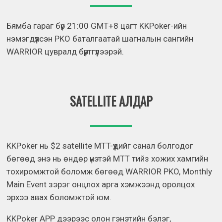
Бямба гараг бүр 21:00 GMT+8 цагт KKPoker-ийн
нэмэгдүүлсэн PKO баталгаатай шагналын сангийн
WARRIOR цувралд бүртгүүлээрэй.
SATELLITE АЛДАР
KKPoker нь $2 satellite MTT-үүдийг санал болгодог
бөгөөд энэ нь өндөр үнэтэй MTT тийз хожих хамгийн
тохиромжтой боломж бөгөөд WARRIOR PKO, Monthly
Main Event зэрэг онцлох арга хэмжээнд оролцох
эрхээ авах боломжтой юм.
KKPoker APP дээрээс олон гэнэтийн бэлэг,