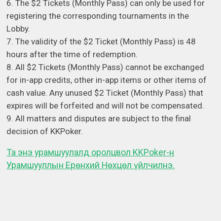
6. The $2 Tickets (Monthly Pass) can only be used for
registering the corresponding tournaments in the
Lobby.
7. The validity of the $2 Ticket (Monthly Pass) is 48
hours after the time of redemption.
8. All $2 Tickets (Monthly Pass) cannot be exchanged
for in-app credits, other in-app items or other items of
cash value. Any unused $2 Ticket (Monthly Pass) that
expires will be forfeited and will not be compensated.
9. All matters and disputes are subject to the final
decision of KKPoker.
Та энэ урамшуулалд оролцвол KKPoker-н
Урамшууллын Ерөнхий Нөхцөл үйлчилнэ.