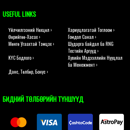
USEFUL LINKS
Үйлчилгээний Нөхцөл ›
Хариуцлагатай Тоглоом ›
Өөрийгөө-Хасах ›
Гомдол Санал ›
Мөнгө Угаахтай Тэмцэх ›
Шударга байдал ба RNG
Тестийн Аргууд ›
KYC Бодлого ›
Хувийн Мэдээллийн Нууцлал
ба Менежмент ›
Данс, Төлбөр, Бонус ›
БИДНИЙ ТӨЛБӨРИЙН ТҮНШҮҮД