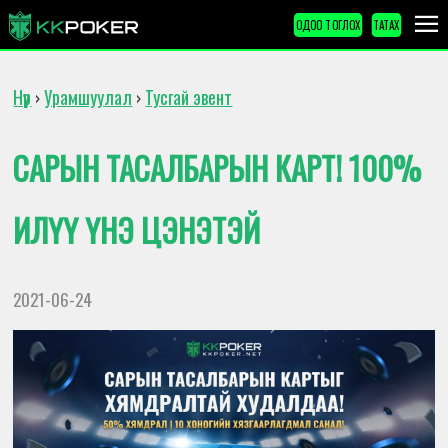
ОДОО ТОГЛОХ
ТАТАХ
Нүүр
Урамшуулал
Тусгай эвент
›
›
САРЫН ТАСАЛБАРЫН КАРТ! 100%
ИЛҮҮ ҮНЭ ЦЭНЭТЭЙ
2021-06-24