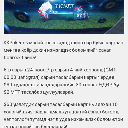
KKPoker нь манай тоглогчдод шинэ сар бүрын картаар
мөнгөө хоёр дахин нэмэгдүүлэх боломжийг санал
болгож байна!
6-р сарын 24-нөөс 7-р сарын 4-ний хооронд (GMT
00:00 цаг хүртэл) сарын тасалбарын картыг ердөө
$30 худалдаж аваад дараагийн 30 хоногт ӨДӨР бүр
$2 MTT тасалбар цуглуулаарай.
$60 үнэлэгдэх сарын тасалбарын карт нь зөвхөн 10
хоногийн хязгаарлагдмал хугацаатай санал бөгөөд
нэг тоглогч тутамд нэг л удаа нэхэмжлэх боломжтой
тул үнэ цэнийг нь бүү алдаарай!