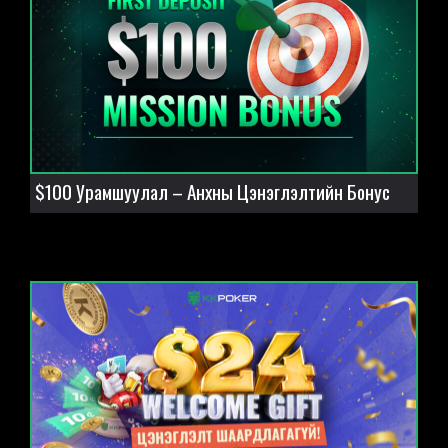
$100 Урамшуулал – Анхны Цэнэглэлтийн Бонус