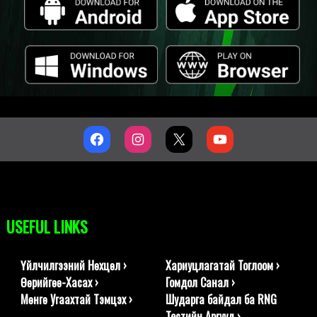
USEFUL LINKS
Үйлчилгээний Нөхцөл ›
Хариуцлагатай Тоглоом ›
Өөрийгөө-Хасах ›
Гомдол Санал ›
Мөнгө Угаахтай Тэмцэх ›
Шударга байдал ба RNG
Тестийн Аргууд ›