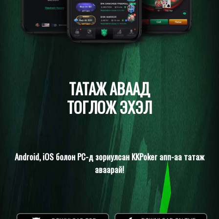
ТАТАЖ АВААД
ТОГЛОЖ ЭХЭЛ
Android, iOS болон PC-д зориулсан KKPoker апп-аа татаж
аваарай!