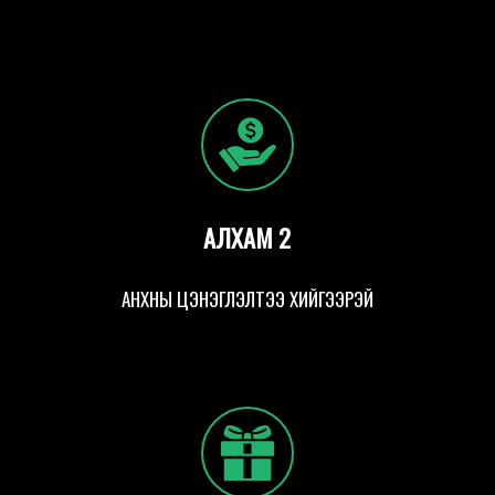
АЛХАМ 2
АНХНЫ ЦЭНЭГЛЭЛТЭЭ ХИЙГЭЭРЭЙ