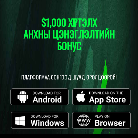
$1,000 ХҮРТЭЛХ
АНХНЫ ЦЭНЭГЛЭЛТИЙН
БОНУС
ПЛАТФОРМАА СОНГООД ШУУД ОРОЛЦООРОЙ!