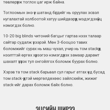
төвлөрүүлж тоглох цаг ирж байна.
Тоглоомын энэ үе шатанд бүгдийг нь оруулах эсвэл
нугалахтай холбоотой хатуу шийдвэрүүд мэдэгдэхүйц
нэмэгдэх болно.
10-20 big blinds читоний багцыг гартаа нээх талаар
сайтар судалж үзээрэй. Мөн 3-бооцоо тавих
боломжийг сурах нь маш чухал, учир нь том stackүүд
нээлттэй өргөх хүрээгээ нэмэгдүүлэх замаар дарамт
шахалт үзүүлэх тул онгойлгох боломж буурах болно.
Хэрэв та том stack барьвал сул гарыг атгах үед бусад
том stack-үүдтэй мөргөлдөхөөс зайлсхийж, жижиг
stack-ийг дарах боломж байх болно.
ЭЦСИЙН ШИРЭЭ