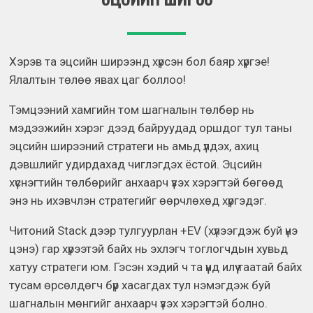
Хэрэв та эцсийн ширээнд хүрсэн бол баяр хүргэе!
Ялалтын төлөө явах цаг боллоо!
Тэмцээний хамгийн том шагналын төлбөр нь
мэдээжийн хэрэг дээд байруудад оршдог тул таны
эцсийн ширээний стратеги нь амьд үлдэх, ахиц
дэвшлийг удирдахад чиглэгдэх ёстой. Эцсийн
хүснэгтийн төлбөрийг анхаарч үзэх хэрэгтэй бөгөөд
энэ нь ихэвчлэн стратегийг өөрчлөхөд хүргэдэг.
Читоний Stack дээр тулгуурлан +EV (хүлээгдэж буй үнэ
цэнэ) гар хүрээтэй байх нь эхлэгч тоглогчдын хувьд
хатуу стратеги юм. Гэсэн хэдий ч та үүнд илүү таатай байх
тусам өрсөлдөгч бүр хасагдах тул нэмэгдэж буй
шагналын мөнгийг анхаарч үзэх хэрэгтэй болно.