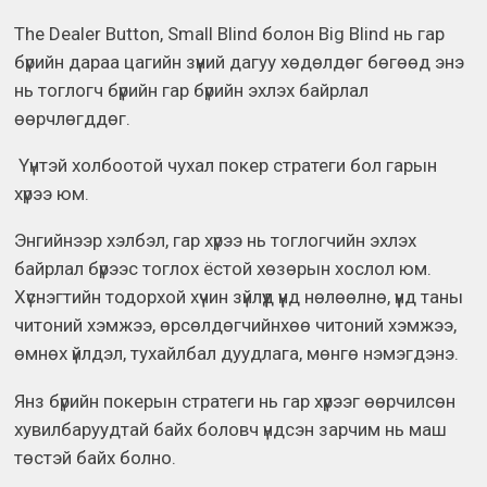
The Dealer Button, Small Blind болон Big Blind нь гар
бүрийн дараа цагийн зүүний дагуу хөдөлдөг бөгөөд энэ
нь тоглогч бүрийн гар бүрийн эхлэх байрлал
өөрчлөгддөг.
Үүнтэй холбоотой чухал покер стратеги бол гарын
хүрээ юм.
Энгийнээр хэлбэл, гар хүрээ нь тоглогчийн эхлэх
байрлал бүрээс тоглох ёстой хөзөрын хослол юм.
Хүснэгтийн тодорхой хүчин зүйлүүд үүнд нөлөөлнө, үүнд таны
читоний хэмжээ, өрсөлдөгчийнхөө читоний хэмжээ,
өмнөх үйлдэл, тухайлбал дуудлага, мөнгө нэмэгдэнэ.
Янз бүрийн покерын стратеги нь гар хүрээг өөрчилсөн
хувилбаруудтай байх боловч үндсэн зарчим нь маш
төстэй байх болно.