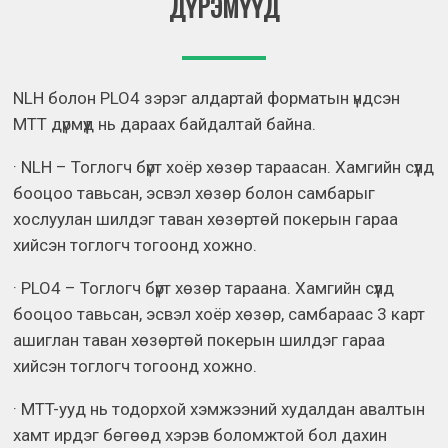
ДҮРЭМҮҮД
NLH болон PLO4 зэрэг алдартай форматын үндсэн
MTT дүрмүүд нь дараах байдалтай байна.
· NLH – Тоглогч бүрт хоёр хөзөр тараасан. Хамгийн сүүлд
бооцоо тавьсан, эсвэл хөзөр болон самбарыг
хослуулан шилдэг таван хөзөртөй покерын гараа
хийсэн тоглогч тогоонд хожно.
· PLO4 – Тоглогч бүрт хөзөр тараана. Хамгийн сүүлд
бооцоо тавьсан, эсвэл хоёр хөзөр, самбараас 3 карт
ашиглан таван хөзөртөй покерын шилдэг гараа
хийсэн тоглогч тогоонд хожно.
· MTT-ууд нь тодорхой хэмжээний худалдан авалтын
хамт ирдэг бөгөөд хэрэв боломжтой бол дахин