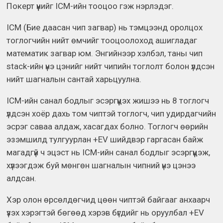
Покерт үүнийг ICM-ийн тооцоо гэж нэрлэдэг.
ICM (Бие даасан чип загвар) нь тэмцээнд оролцох
тоглогчийн нийт өмчийг тооцоолоход ашигладаг
математик загвар юм. Энгийнээр хэлбэл, таны чип
stack-ийн үнэ цэнийг нийт чипийн тоглолт болон үлдсэн
нийт шагналын сантай харьцуулна.
ICM-ийн санал бодлыг эсэргүүцэх жишээ нь 8 тоглогч
үлдсэн хоёр дахь том чиптэй тоглогч, чип удирдагчийн
эсрэг саваа алдаж, хасагдах болно. Тоглогч өөрийн
эзэмшилд тулгуурлан +EV шийдвэр гаргасан байж
магадгүй ч эцэст нь ICM-ийн санал бодлыг эсэргүүцэж,
хүлээгдэж буй мөнгөн шагналын чипний үнэ цэнээ
алдсан.
Хэр олон өрсөлдөгчид цөөн чиптэй байгааг анхаарч
үзэх хэрэгтэй бөгөөд хэрэв бүгдийг нь оруулбал +EV