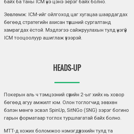
байх ба таны ICM үнэ цэнэ эерэг байх болно.
Зөвлөмж: ICM-ийг ойлгоход цаг хугацаа шаардагдах
бөгөөд стратегийн ахисан түвшний сургалтанд
хамрагдах ёстой. Мэдлэгээ сайжруулахын тулд үнэгүй
ICM тооцоолуур ашиглаж үзээрэй.
HEADS-UP
Покерын аль ч тэмцээний сүүлийн 2-ыг хийх нь ховор
бөгөөд агуу амжилт юм. Олон тоглогчид зөвхөн
бэлэн мөнгө эсвэл SpinUp, SitNGo (SNG) зэрэг богино
гарын форматаар тоглох туршлагатай байх болно.
MTT-д хожих боломжоо нэмэгдүүлэхийн тулд та