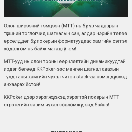
Олон ширээний тэмцээн (MTT) нь бүх ур чадварын
түвшний тоглогчид шагналын сан, алдар нэрийн төлөө
өрсөлддөг бүх покерын форматуудаас хамгийн сэтгэл
хөдөлгөм нь байж магадгүй юм!
MTT-ууд нь олон тооны өөрчлөлтийн динамикуудтай
ирдэг бөгөөд KKPoker-ээс мөнгөн шагнал авахын
тулд таны хамгийн чухал читон stack-aa нэмэгдүүлэхэд
анхаарах ёстой!
KKPoker дээр хэрэгжүүлэхэд хэрэгтэй покерын MTT
стратегийн зарим чухал зөвлөмжүүд энд байна!