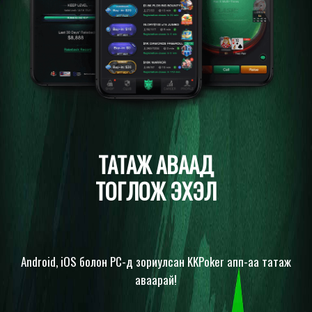
ТАТАЖ АВААД
ТОГЛОЖ ЭХЭЛ
Android, iOS болон PC-д зориулсан KKPoker апп-аа татаж
аваарай!