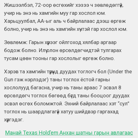
Жишээлбэл, 72-оор өсгөхийг хэзээ ч зөвлөдөггүй,
учир нь энэ нь хамгийн муу гар хослол юм.
Харьцуулбал, АА-ыг аль ч байрлалаас дээш өргөж
болно, учир нь энэ нь хамгийн хүчтэй гар хослол юм.
Зөвлөмж: Гарын хүрээг ойлгоход хялбар аргаар
бодож болно. Илүү олон өрсөлдөгчидтэй тулгарах
тусам цөөн тооны гар хослолыг өргөж болно.
Хэрэв та хамгийн түрүүнд дуудах тоглогч бол (Under the
Gun гэж нэрлэдэг) таны тоглох ёстой гарны
хослолууд багасна, учир нь таны араас 7 эсвэл 8
өрсөлдөгч тоглох бөгөөд бүгд таны бооцоог дуудах
эсвэл өсгөх боломжтой. Эхний байрлалаас хэт “сул”
тоглох нь шаардлагагүй хатуу шийдвэр гаргахад
хүргэдэг.
Манай Texas Hold’em Анхан шатны гарын авлагаас