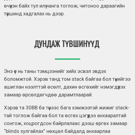
өчүүхэн байх тул илүү чанга тоглож, читоноо дараагийн
түвшинд хадгалах нь дээр.
ДУНДАЖ ТҮВШИНҮҮД
Энэ үе нь таны тэмцээнийг хийх эсвэл эвдэх
боломжтой. Хэрэв танд том stack байгаа бол түүнийгээ
ашиглан нээлттэй өсөлт, дахин өсгөхийг нэмэгдүүлэх
замаар өрсөлдөгчдөө дарамтлаарай.
Хэрэв та 30BB ба түүнээс бага хэмжээтэй жижиг stack-
тай тоглож байгаа бол та өсгөх цэгүүдээ анхааралтай
сонгож, хоцрогдсон байрлалаас дээш өргөх замаар
“blinds хулгайлах” нөхцөл байдалд анхаарлаа