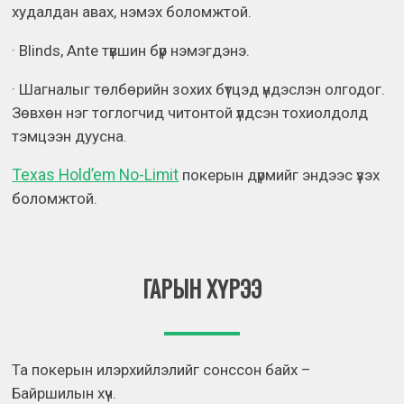
худалдан авах, нэмэх боломжтой.
· Blinds, Ante түвшин бүр нэмэгдэнэ.
· Шагналыг төлбөрийн зохих бүтцэд үндэслэн олгодог.
Зөвхөн нэг тоглогчид читонтой үлдсэн тохиолдолд
тэмцээн дуусна.
Texas Hold’em No-Limit
покерын дүрмийг эндээс үзэх
боломжтой.
ГАРЫН ХҮРЭЭ
Та покерын илэрхийлэлийг сонссон байх –
Байршилын хүч.