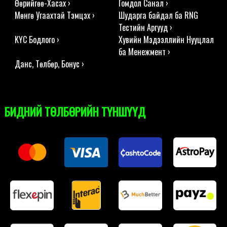
Өөрийгөө-Хасах ›
Гомдол Санал ›
Мөнгө Угаахтай Тэмцэх ›
Шударга байдал ба RNG
Тестийн Аргууд ›
KYC Бодлого ›
Хувийн Мэдээллийн Нууцлал
ба Менежмент ›
Данс, Төлбөр, Бонус ›
БИДНИЙ ТӨЛБӨРИЙН ТҮНШҮҮД