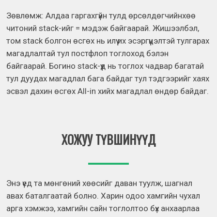
Зөвлөмж: Алдаа гаргахгүйн тулд өрсөлдөгчийнхөө
читоний stack-ийг = мэдэж байгаарай. Жишээлбэл,
том stack болгон өсгөх нь илүү их эсэргүүцэлтэй тулгарах
магадлалтай тул постфлоп тоглоход бэлэн
байгаарай. Богино stack-үүд нь тоглох чадвар багатай
тул дуудах магадлал бага байдаг тул тэдгээрийг хаях
эсвэл дахин өсгөх All-in хийх магадлал өндөр байдаг.
ХОЖУУ ТҮВШИНҮҮД
Энэ үед та мөнгөний хөөсийг даван туулж, шагнал
авах баталгаатай болно. Харин одоо хамгийн чухал
арга хэмжээ, хамгийн сайн тоглолтоо бүх анхаарлаа