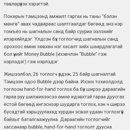
төвлөрүүлэх хэрэгтэй.
Покерын тэмцээнд амжилт гаргах нь таны “бэлэн
мөнгө” авах чадвараас шалтгаалдаг бөгөөд энэ нэр
томъёо нь шагналын санд байр сууриа эзлэхийг
илэрхийлдэг. Үлдсэн бүх тоглогчид шагналын санд
орохоос өмнө зөвхөн нэг хасалт хийх шаардлагатай
бол үүнийг Money Bubble (ихэвчлэн “Bubble” гэж
нэрлэдэг) гэж нэрлэдэг.
Жишээлбэл, 26 тоглогч үлдэж, 25 байр шагналтай.
Тэмцээн одоо Bubble дээр байна. Ихэнх тохиолдолд
тоглоом hand-for-hand тоглох ба бүх ширээ дараагийн
гараа руу шилжихээсээ өмнө идэвхтэй гараа дуусгах
ёстой бөгөөд ингэснээр шударга тоглох, хэн ч ширээ
бусадтай харьцуулахад хурдан эсвэл удаан тоглохгүй
байхыг баталгаажуулна. Дараагийн тоглогчийг
хассанаар bubble, hand-for-hand тоглолт дуусна.