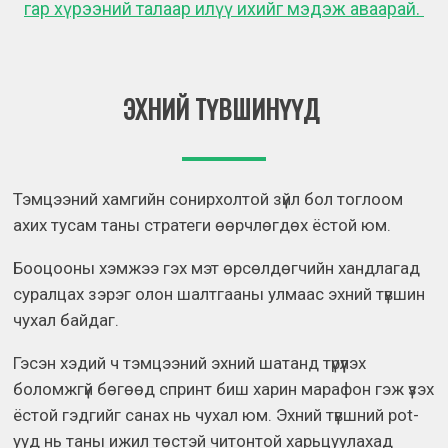
гар хүрээний талаар илүү ихийг мэдэж аваарай.
ЭХНИЙ ТҮВШИНҮҮД
Тэмцээний хамгийн сонирхолтой зүйл бол тоглоом
ахих тусам таны стратеги өөрчлөгдөх ёстой юм.
Бооцооны хэмжээ гэх мэт өрсөлдөгчийн хандлагад
суралцах зэрэг олон шалтгааны улмаас эхний түвшин
чухал байдаг.
Гэсэн хэдий ч тэмцээний эхний шатанд түрүүлэх
боломжгүй бөгөөд спринт биш харин марафон гэж үзэх
ёстой гэдгийг санах нь чухал юм. Эхний түвшний pot-
ууд нь таны ижил төстэй читонтой харьцуулахад