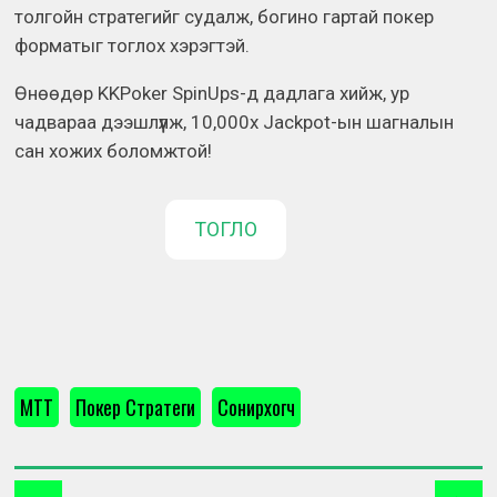
толгойн стратегийг судалж, богино гартай покер
форматыг тоглох хэрэгтэй.
Өнөөдөр KKPoker SpinUps-д дадлага хийж, ур
чадвараа дээшлүүлж, 10,000x Jackpot-ын шагналын
сан хожих боломжтой!
ТОГЛО
MTT
Покер Стратеги
Сонирхогч