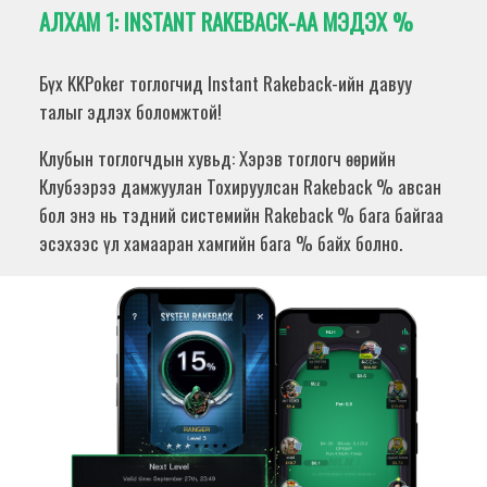
АЛХАМ 1:
INSTANT RAKEBACK-АА МЭДЭХ %
Бүх KKPoker тоглогчид Instant Rakeback-ийн давуу
талыг эдлэх боломжтой!
Клубын тоглогчдын хувьд: Хэрэв тоглогч өөрийн
Клубээрээ дамжуулан Тохируулсан Rakeback % авсан
бол энэ нь тэдний системийн Rakeback % бага байгаа
эсэхээс үл хамааран хамгийн бага % байх болно.