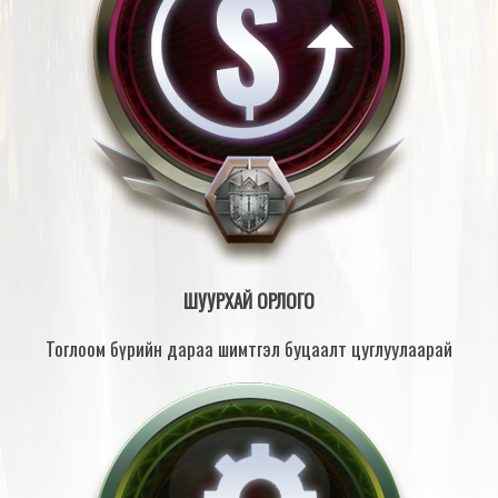
ШУУРХАЙ ОРЛОГО
Тоглоом бүрийн дараа шимтгэл буцаалт цуглуулаарай