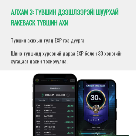
АЛХАМ 3:
ТҮВШИН ДЭЭШЛЭЭРЭЙ! ШУУРХАЙ
RAKEBACK ТҮВШИН АХИ
Түвшин ахихын тулд EXP-гээ дүүргэ!
Шинэ түвшинд хүрсэний дараа EXP болон 30 хоногийн
хугацааг дахин тохируулна.