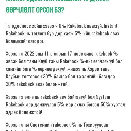
ӨӨРЧЛӨЛТ ОРСОН БЭ?
Та одооноос хойш хэзээ ч 0% Rakeback авахгүй. Instant
Rakeback нь тоглогч бүр дор хаяж 5%-ийн rakeback авах
боломжийг олгодог.
Хэрэв та 2022 оны 11-р сарын 17-ноос өмнө rakeback %
авсан бол таны Клуб таны Rakeback %-ийг өөрчлөхгүй бол
хамгийн бага % өөрчлөгдөхгүй. жишээ нь Хэрэв таны
Клубын тогтоосон 30% байгаа бол та хамгийн багадаа
30% rakeback авах боломжтой.
Хэрэв та өмнө нь rakeback авч байгаагүй бол System
Rakeback-аар дамжуулан 5%-иар эхлэх бөгөөд 50% хүртэл
эдлэх боломжтой!
Хэрэв таны Системийн rakeback % нь Тохируулсан