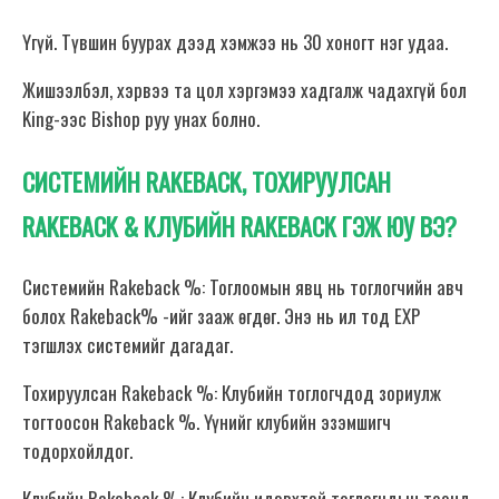
Үгүй. Түвшин буурах дээд хэмжээ нь 30 хоногт нэг удаа.
Жишээлбэл, хэрвээ та цол хэргэмээ хадгалж чадахгүй бол
King-ээс Bishop руу унах болно.
СИСТЕМИЙН RAKEBACK, ТОХИРУУЛСАН
RAKEBACK & КЛУБИЙН RAKEBACK ГЭЖ ЮУ ВЭ?
Системийн Rakeback %: Тоглоомын явц нь тоглогчийн авч
болох Rakeback% -ийг зааж өгдөг. Энэ нь ил тод EXP
тэгшлэх системийг дагадаг.
Тохируулсан Rakeback %: Клубийн тоглогчдод зориулж
тогтоосон Rakeback %. Үүнийг клубийн эзэмшигч
тодорхойлдог.
Клубийн Rakeback %: Клубийн идэвхтэй тоглогчдын тоонд