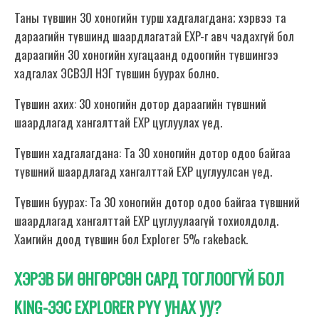
Таны түвшин 30 хоногийн турш хадгалагдана; хэрвээ та
дараагийн түвшинд шаардлагатай EXP-г авч чадахгүй бол
дараагийн 30 хоногийн хугацаанд одоогийн түвшингээ
хадгалах ЭСВЭЛ НЭГ түвшин буурах болно.
Түвшин ахих: 30 хоногийн дотор дараагийн түвшний
шаардлагад хангалттай EXP цуглуулах үед.
Түвшин хадгалагдана: Та 30 хоногийн дотор одоо байгаа
түвшний шаардлагад хангалттай EXP цуглуулсан үед.
Түвшин буурах: Та 30 хоногийн дотор одоо байгаа түвшний
шаардлагад хангалттай EXP цуглуулаагүй тохиолдолд.
Хамгийн доод түвшин бол Explorer 5% rakeback.
ХЭРЭВ БИ ӨНГӨРСӨН САРД ТОГЛООГҮЙ БОЛ
KING-ЭЭС EXPLORER РҮҮ УНАХ УУ?