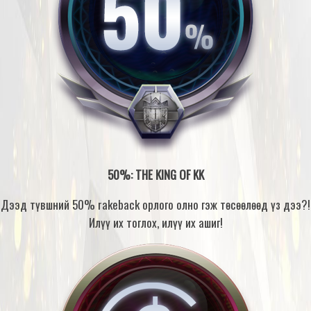
50%: THE KING OF KK
Дээд түвшний 50% rakeback орлого олно гэж төсөөлөөд үз дээ?!
Илүү их тоглох, илүү их ашиг!