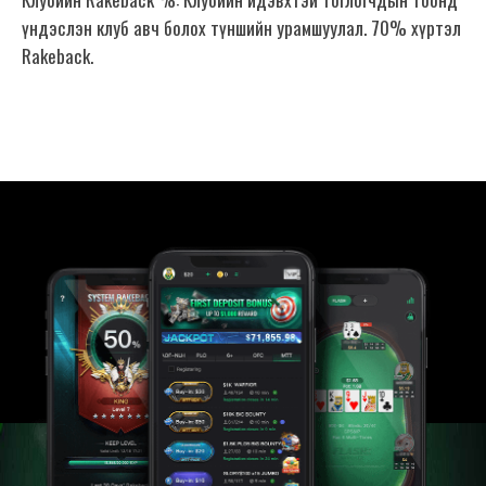
үндэслэн клуб авч болох түншийн урамшуулал. 70% хүртэл
Rakeback.