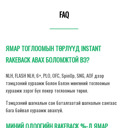
FAQ
ЯМАР ТОГЛООМЫН ТӨРЛҮҮД INSTANT
RAKEBACK АВАХ БОЛОМЖТОЙ ВЭ?
NLH, FLASH NLH, 6+, PLO, OFC, SpinUp, SNG, AOF дээр
тэмцээний хураамж болон бэлэн мөнгөний тоглоомын
хураамж зэрэг бүх покер тоглоомын төрөл.
Тэмцээний шагналын сан баталгаатай шагналын сангаас
бага байвал хураамж авахгүй.
МИНИЙ ОДООГИЙН RAKEBACK %-Д ЯМАР