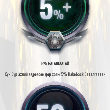
5% БАТАЛГААТАЙ
Хүн бүр эхний өдрөөсөө дор хаяж 5% Rakeback баталгаатай