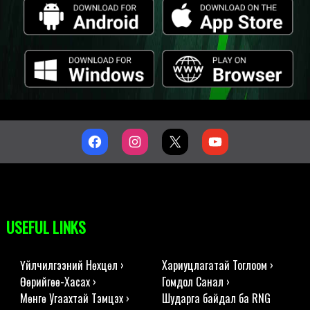
USEFUL LINKS
Үйлчилгээний Нөхцөл ›
Хариуцлагатай Тоглоом ›
Өөрийгөө-Хасах ›
Гомдол Санал ›
Мөнгө Угаахтай Тэмцэх ›
Шударга байдал ба RNG