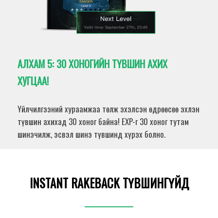
АЛХАМ 5:
30 ХОНОГИЙН ТҮВШИН АХИХ
ХУГЦАА!
Үйлчилгээний хураамжаа төлж эхэлсэн өдрөөсөө эхлэн
түвшин ахихад 30 хоног байна! EXP-г 30 хоног тутам
шинэчилж, эсвэл шинэ түвшинд хүрэх болно.
INSTANT RAKEBACK ТҮВШИНГҮЙД