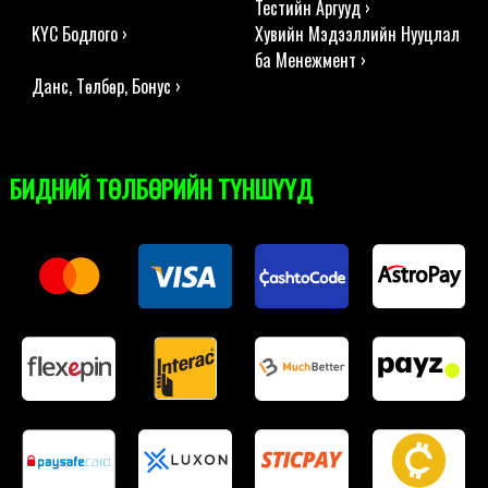
Тестийн Аргууд ›
KYC Бодлого ›
Хувийн Мэдээллийн Нууцлал
ба Менежмент ›
Данс, Төлбөр, Бонус ›
БИДНИЙ ТӨЛБӨРИЙН ТҮНШҮҮД