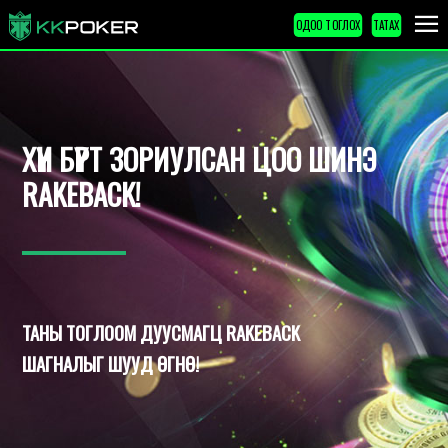
ОДОО ТОГЛОХ
ТАТАХ
ХҮН БҮРТ ЗОРИУЛСАН ЦОО ШИНЭ
RAKEBACK!
ТАНЫ ТОГЛООМ ДУУСМАГЦ RAKEBACK
ШАГНАЛЫГ ШУУД ӨГНӨ!