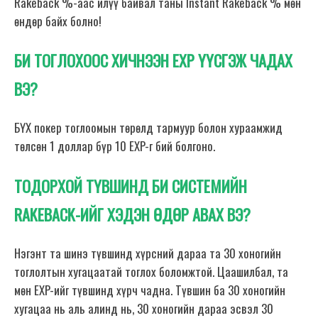
Rakeback %-аас илүү байвал таны Instant Rakeback % мөн
өндөр байх болно!
БИ ТОГЛОХООС ХИЧНЭЭН EXP ҮҮСГЭЖ ЧАДАХ
ВЭ?
БҮХ покер тоглоомын төрөлд тармуур болон хураамжид
төлсөн 1 доллар бүр 10 EXP-г бий болгоно.
ТОДОРХОЙ ТҮВШИНД БИ СИСТЕМИЙН
RAKEBACK-ИЙГ ХЭДЭН ӨДӨР АВАХ ВЭ?
Нэгэнт та шинэ түвшинд хүрсний дараа та 30 хоногийн
тоглолтын хугацаатай тоглох боломжтой. Цаашилбал, та
мөн EXP-ийг түвшинд хүрч чадна. Түвшин ба 30 хоногийн
хугацаа нь аль алинд нь, 30 хоногийн дараа эсвэл 30