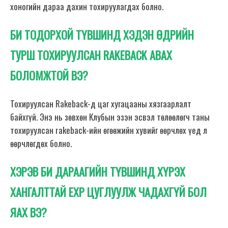
хоногийн дараа дахин тохируулагдах болно.
БИ ТОДОРХОЙ ТҮВШИНД ХЭДЭН ӨДРИЙН
ТУРШ ТОХИРУУЛСАН RAKEBACK АВАХ
БОЛОМЖТОЙ ВЭ?
Тохируулсан Rakeback-д цаг хугацааны хязгаарлалт
байхгүй. Энэ нь зөвхөн Клубын эзэн эсвэл төлөөлөгч таны
тохируулсан rakeback-ийн өгөөжийн хувийг өөрчлөх үед л
өөрчлөгдөх болно.
ХЭРЭВ БИ ДАРААГИЙН ТҮВШИНД ХҮРЭХ
ХАНГАЛТТАЙ EXP ЦУГЛУУЛЖ ЧАДАХГҮЙ БОЛ
ЯАХ ВЭ?