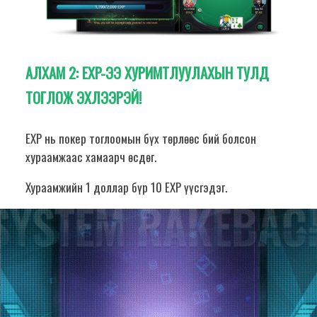
АЛХАМ 2:
EXP-ЭЭ ХУРИМТЛУУЛАХЫН ТУЛД
ТОГЛОЖ ЭХЛЭЭРЭЙ!
EXP нь покер тоглоомын бүх төрлөөс бий болсон
хураамжаас хамаарч өсдөг.
Хураамжийн 1 доллар бүр 10 EXP үүсгэдэг.