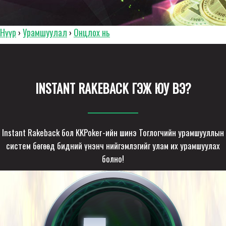
Нүүр
Урамшуулал
Онцлох нь
›
›
INSTANT RAKEBACK ГЭЖ ЮУ ВЭ?
Instant Rakeback бол KKPoker-ийн шинэ Тоглогчийн урамшууллын
систем бөгөөд бидний үнэнч нийгэмлэгийг улам их урамшуулах
болно!