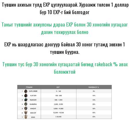
Түвшин ахихын тулд EXP цуглуулаарай. Хураамж төлсөн 1 доллар
бүр 10 EXP-г бий болгодог
Таныг түвшнийг ахиулсны дараа EXP болон 30 хоногийн хугацааг
дахин тохируулах болно
EXP нь шаардлагаас доогуур байвал 30 хоног тутамд зөвхөн 1
түвшин буурна.
Түвшин тус бүр 30 хоногийн хугацаатай бөгөөд rakeback % авах
боломжтой