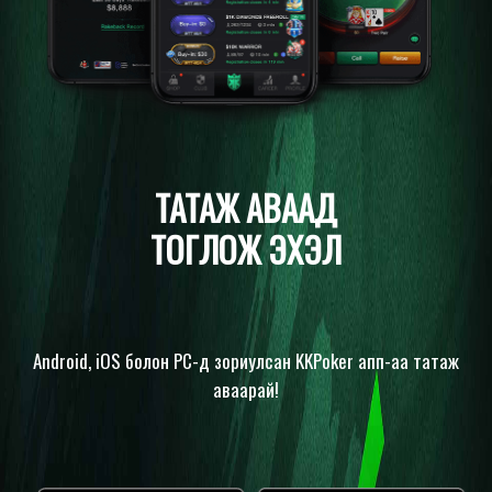
ТАТАЖ АВААД
ТОГЛОЖ ЭХЭЛ
Android, iOS болон PC-д зориулсан KKPoker апп-аа татаж
аваарай!