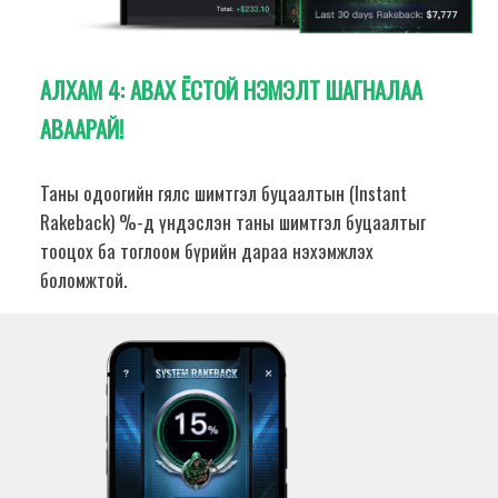
АЛХАМ 4:
АВАХ ЁСТОЙ НЭМЭЛТ ШАГНАЛАА
АВААРАЙ!
Таны одоогийн гялс шимтгэл буцаалтын (Instant
Rakeback) %-д үндэслэн таны шимтгэл буцаалтыг
тооцох ба тоглоом бүрийн дараа нэхэмжлэх
боломжтой.