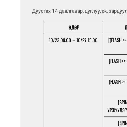
Дуусгах 14 даалгавар, цуглуулж, зарцуул
ӨДӨР
Д
10/23 08:00 – 10/27 15:00
[[FLASH >
[FLASH >=
[FLASH >=
[SPI
ҮРЖҮҮЛЭГ
[SPI