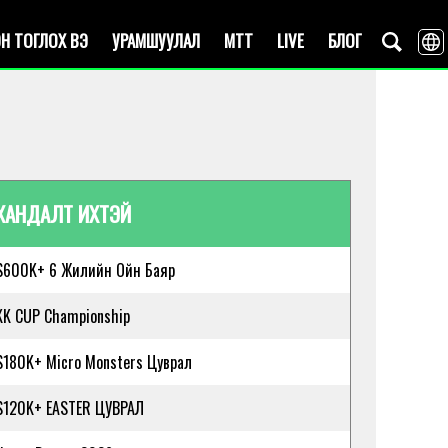
Н ТОГЛОХ ВЭ
УРАМШУУЛАЛ
MTT
LIVE
БЛОГ
ХАНДАЛТ ИХТЭЙ
$600K+ 6 Жилийн Ойн Баяр
KK CUP Championship
$180K+ Micro Monsters Цуврал
$120K+ EASTER ЦУВРАЛ