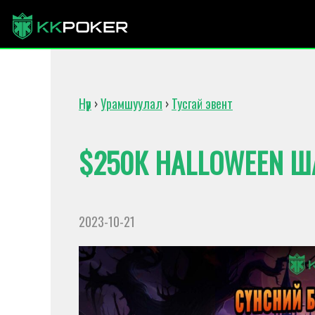
Нүүр
›
Урамшуулал
›
Тусгай эвент
$250К HALLOWEEN 
2023-10-21