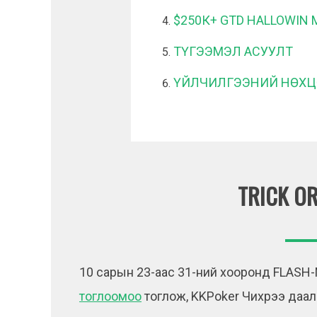
$250К+ GTD HALLOWIN
ТҮГЭЭМЭЛ АСУУЛТ
ҮЙЛЧИЛГЭЭНИЙ НӨХЦ
TRICK OR
10 сарын 23-аас 31-ний хооронд FLASH-
тоглоомоо
тоглож, KKPoker Чихрээ даал