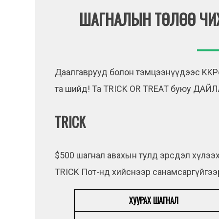
ШАГНАЛЫН ТӨЛӨӨ ЧИХ
Даалгаврууд болон тэмцээнүүдээс KKPo
та шийд! Та TRICK OR TREAT буюу ДАЙЛА
TRICK
$500 шагнал авахын тулд эрсдэл хүлээх
TRICK Пот-нд хийснээр санамсаргүйгээр
ХУУРАХ ШАГНАЛ