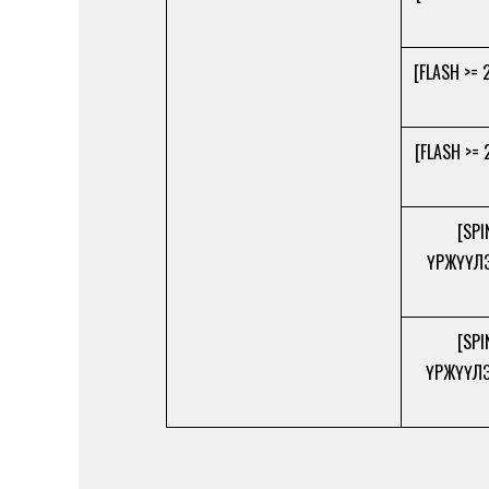
[FLASH >= 
[FLASH >=
[SPI
ҮРЖҮҮЛЭ
[SPI
ҮРЖҮҮЛЭ