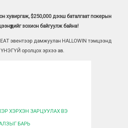
гон хувиргаж, $250,000 дээш баталгаат покерын
ээнүүдийг зохион байгуулж байна!
TREAT эвентээр дамжуулан HALLOWIN тэмцээнд
ҮНЭГҮЙ оролцох эрхээ ав.
ЭР ХЭРХЭН ЗАРЦУУЛАХ ВЭ
АЛЗЫГ БАРЬ