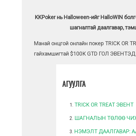
KKPoker нь Halloween-ийг HalloWIN бол
шагналтай даалгавар, тэмц
Манай онцгой онлайн покер TRICK OR 
гайхамшигтай $100К GTD ГОЛ ЭВЕНТЭД 
АГУУЛГА
TRICK OR TREAT ЭВЕНТ
ШАГНАЛЫН ТӨЛӨӨ ЧИХ
НЭМЭЛТ ДААЛГАВАР: А