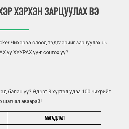
ЭР ХЭРХЭН ЗАРЦУУЛАХ ВЭ
ker Чихэрээ олоод тэдгээрийг зарцуулах нь
Х уу ХУУРАХ уу-г сонгох уу?
эд бэлэн үү? Өдөрт 3 хүртэл удаа 100 чихрийг
 шагнал аваарай!
МАГАДЛАЛ