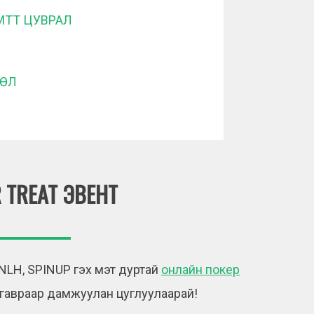
 MTT ЦУВРАЛ
ӨЛ
 TREAT ЭВЕНТ
NLH, SPINUP гэх мэт дуртай
онлайн покер
гавраар дамжуулан цуглуулаарай!